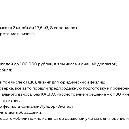
ысота 2 м), объём 17,6 м3, 8 европаллет;
етение в лизинг!;
годой до 100 000 рублей, в том числе и с нашей доплатой;
обиля;
 том числе с НДС), лизинг для юридических и физлиц;
оверка, все авто прошли предпродажную подготовку и проверен
ального взноса. Без КАСКО. Рассмотрение и решение – от 30 мин
 и лизинг;
о филиала компании Луидор-Эксперт.
ля в день обращения;
е автомобили можно испытать в движении уже сегодня, оценив и