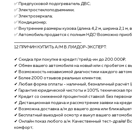
✅ Предпусковой подогреватель ДВС;
✅ Электростеклоподъемники;
✅ Электрозеркала;
✅ Кондиционер;
✅ Внутренние размеры кузова (длина 4,2 м, ширина 2,1 м, в
✅ Автомобиль продается с полным НДС! Возможно приобр
______________________________________
12 ПРИЧИН КУПИTЬ A/М B ЛУИДОР-ЭКСПЕPТ:
✔ Скидка при покупке в кредит/тpейд-ин до 200.000₽;
✔ Обмен вашего автомобиля на новый или с пробегом с вы
✔ Возможность независимой диагностики каждого автом
✔ Более 2000 отзывов реальных клиентов;
✔ Любая форма оплаты - наличный, безналичный расчёт (в
✔ Гарантия юридической чистоты и 100% техническая пр
✔ Кредит со сниженной процентной ставкой. Без первонач
✔ Дистанционная подача и рассмотрение заявки на кредит
✔ Возможна доставка а/м до вашего дома или ближайшег
✔ Бесплатный выездной осмотр и выкуп вашего автомоби
✔ Онлайн показ любого а/м. Качественный тест-драйв! Вс
комфорт;