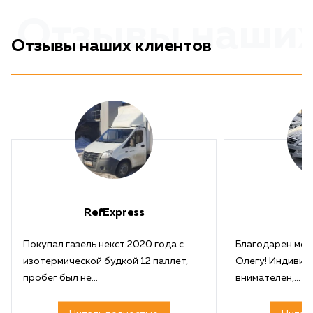
Отзывы наших
Отзывы наших клиентов
RefExpress
Покупал газель некст 2020 года с
Благодарен ме
изотермической будкой 12 паллет,
Олегу! Индивид
пробег был не...
внимателен,...