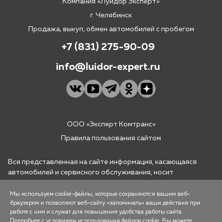
Компания «Луидор Эксперт»
г. Челябинск
Продажа, выкуп, обмен автомобилей с пробегом
+7 (831) 275-90-09
info@luidor-expert.ru
ООО «Эксперт Комтранс»
Правила пользования сайтом
Вся представленная на сайте информация, касающаяся
автомобилей и сервисного обслуживания, носит
информационный характер и не является публичной
офертой, определяемой положениями ст. 437 (2) ГК РФ. Для
Мы используем cookie-файлы, которые сохраняются вашим веб-
получения подробной информации просьба обращаться в
браузером и позволяют веб-сайту «запоминать» ваши действия при
работе с ним и служат для повышения удобства работы сайта.
офисы компании "Луидор-Эксперт" (ООО "Эксперт-
Подробнее с условиями использования файлов cookie, Вы можете