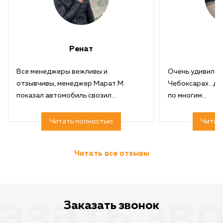
Ренат
Все менеджеры вежливы и
Очень удивил с
отзывчивы, менеджер Марат М.
Чебоксарах...дв
показал автомобиль свозил...
по многим...
Читать полностью
Читат
Читать все отзывы
азать зв
Заказать звонок