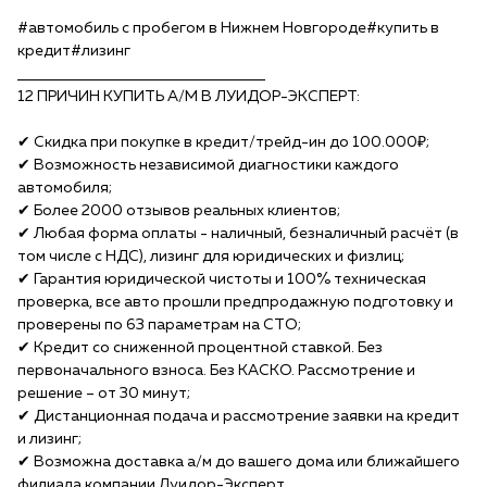
#автомобиль с пробегом в Нижнем Новгороде#купить в
кредит#лизинг
______________________________________
12 ПРИЧИН КУПИTЬ A/М B ЛУИДОР-ЭКСПЕPТ:
✔ Скидка при покупке в кредит/тpейд-ин до 100.000₽;
✔ Возможность независимой диагностики каждого
автомобиля;
✔ Более 2000 отзывов реальных клиентов;
✔ Любая форма оплаты - наличный, безналичный расчёт (в
том числе с НДС), лизинг для юридических и физлиц;
✔ Гарантия юридической чистоты и 100% техническая
проверка, все авто прошли предпродажную подготовку и
проверены по 63 параметрам на СТО;
✔ Кредит со сниженной процентной ставкой. Без
первоначального взноса. Без КАСКО. Рассмотрение и
решение – от 30 минут;
✔ Дистанционная подача и рассмотрение заявки на кредит
и лизинг;
✔ Возможна доставка а/м до вашего дома или ближайшего
филиала компании Луидор-Эксперт.